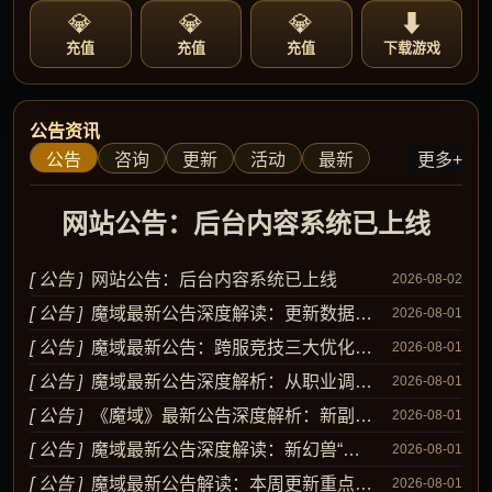
💎
💎
💎
⬇
充值
充值
充值
下载游戏
公告资讯
公告
咨询
更新
活动
最新
更多+
网站公告：后台内容系统已上线
[ 公告 ]
网站公告：后台内容系统已上线
2026-08-02
[ 公告 ]
魔域最新公告深度解读：更新数据背后的玩家生态与...
2026-08-01
[ 公告 ]
魔域最新公告：跨服竞技三大优化与职业平衡调整详...
2026-08-01
[ 公告 ]
魔域最新公告深度解析：从职业调整到新副本，玩家...
2026-08-01
[ 公告 ]
《魔域》最新公告深度解析：新副本“深渊魔域”上线...
2026-08-01
[ 公告 ]
魔域最新公告深度解读：新幻兽“炽天使”上线，技能...
2026-08-01
[ 公告 ]
魔域最新公告解读：本周更新重点与玩家行动指南
2026-08-01