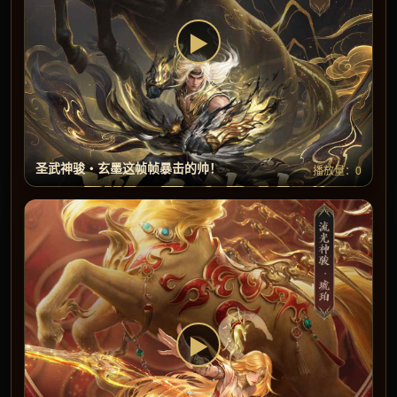
▶
圣武神骏・玄墨这帧帧暴击的帅！
播放量：0
▶