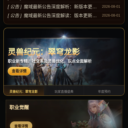
[ 公告 ]
魔域最新公告深度解析：新版本更新内容与平民玩家...
2026-08-01
[ 公告 ]
魔域最新公告深度解读：版本更新重点与玩家应对策...
2026-08-01
玩家直播盛典
大神直播、攻略视频、精彩回放一站预览
立即观看
灵兽纪元：翠穹龙影
玩家直播盛典
年度预约
职业觉醒
查看详情