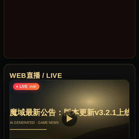
WEB直播 / LIVE
LIVE
▶