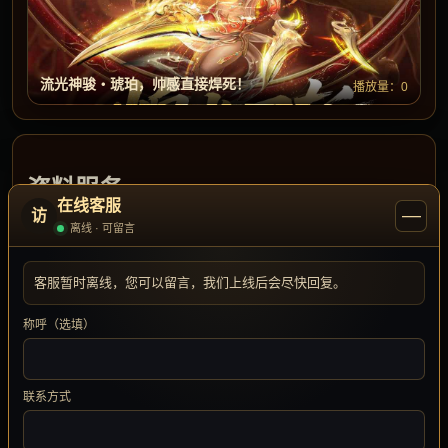
流光神骏・琥珀，帅感直接焊死！
播放量：0
资料服务
在线客服
—
访
离线 · 可留言
✦
✦
资料服务
幻兽大全
第一大区
火爆
客服暂时离线，您可以留言，我们上线后会尽快回复。
疾风一区
✦
✦
第一大区
职业技能
属性评分
称呼（选填）
火爆
疾风一区
第一大区
火爆
✦
✦
灵兽系统
神火系统
疾风一区
联系方式
第一大区
火爆
疾风一区
✦
军团系统