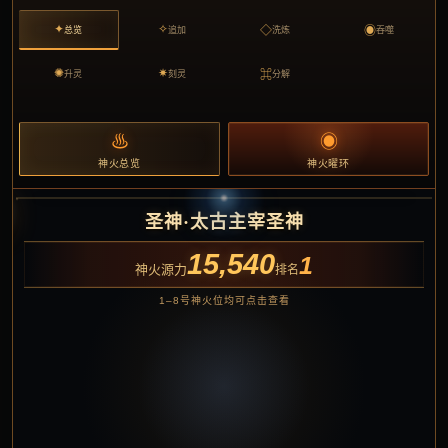
✦
✧
◇
◉
总览
追加
洗炼
吞噬
✺
✷
⌘
升灵
刻灵
分解
♨
◉
神火总览
神火曜环
圣神·太古主宰圣神
15,540
1
神火源力
排名
1–8号神火位均可点击查看