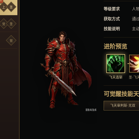
!
上
圣
等级要求
人物
获取方式
通
觉
圣
技能说明
主
觉
进阶预览
飞天连斩
圣·飞
可觉醒技能天
飞天审判斩·无双