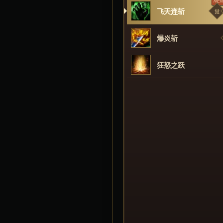
NEW
飞天连斩
觉
爆炎斩
狂怒之跃