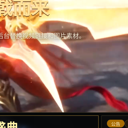
戟而来
后台替换视频链接和图片素材。
公告