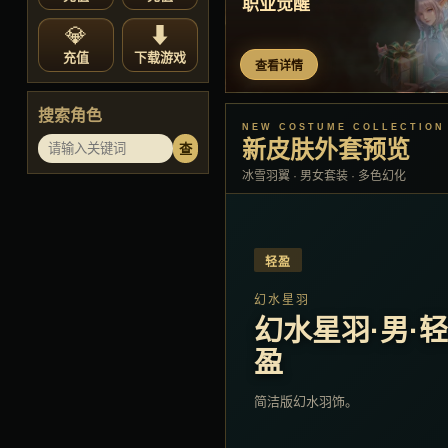
职业觉醒
💎
⬇
充值
下载游戏
查看详情
搜索角色
NEW COSTUME COLLECTION
新皮肤外套预览
查
冰雪羽翼 · 男女套装 · 多色幻化
幻彩
紫晶天澜
紫晶天澜·女
紫晶光效与梦幻长裙。