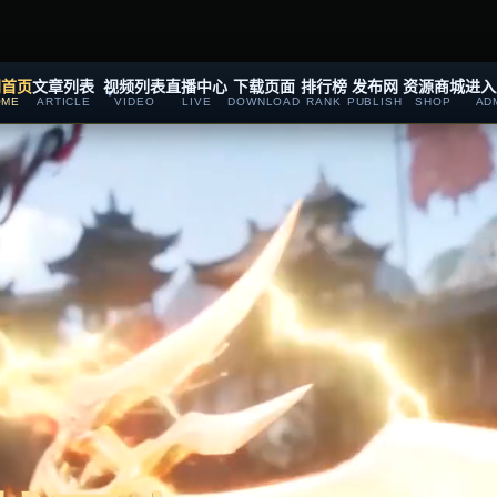
网首页
文章列表
视频列表
直播中心
下载页面
排行榜
发布网
资源商城
进入
OME
ARTICLE
VIDEO
LIVE
DOWNLOAD
RANK
PUBLISH
SHOP
AD