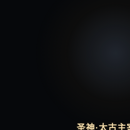
圣神·太古主