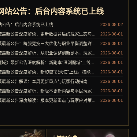
网站公告：后台内容系统已上线
站公告：后台内容系统已上线
2026-08-02
域最新公告深度解读：更新数据背后的玩家生态与...
2026-08-01
域最新公告：跨服竞技三大优化与职业平衡调整详...
2026-08-01
域最新公告深度解析：从职业调整到新副本，玩家...
2026-08-01
魔域》最新公告深度解析：新副本“深渊魔域”上线...
2026-08-01
域最新公告深度解读：新幻兽“炽天使”上线，技能...
2026-08-01
域最新公告解读：本周更新重点与玩家行动指南
2026-08-01
域最新公告深度解析：新版本更新内容与平民玩家...
2026-08-01
域最新公告深度解读：版本更新重点与玩家应对策...
2026-08-01