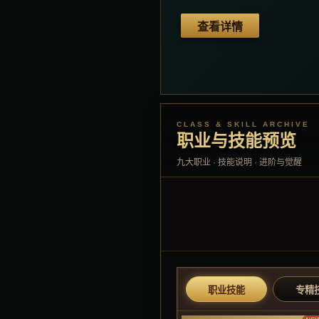
查看详情
CLASS & SKILL ARCHIVE
职业与技能预览
九大职业 · 技能说明 · 进阶与觉醒
职业技能
专精