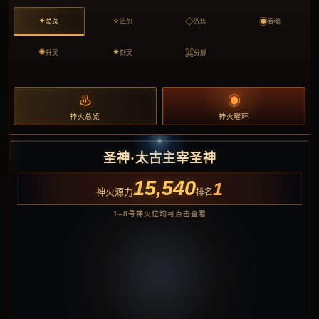
✦
✧
◇
◉
总览
追加
洗炼
吞噬
✺
✷
⌘
升灵
刻灵
分解
♨
◉
神火总览
神火曜环
圣神·太古主宰圣神
15,540
1
神火源力
排名
1–8号神火位均可点击查看