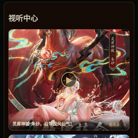
2026-08-01
魔域最新快报：近期市场行情波动与新手理财攻略
视听中心
2026-08-01
魔域最新快报：版本更新后物价大洗牌，这些商机你抓住了吗？
2026-08-01
魔域最新快报：军团战战术革新与幻兽装备双线进阶指南
2026-08-01
魔域最新快报：幻兽系统全面升级，全新养成路线与实战策略解析
▶
灵犀神骏·朱砂，自带国风仙气！
播放量：0