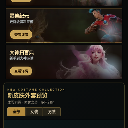
灵兽纪元
史诗级资料专题
查看详情
大神扫盲典
新手到大神必读
查看详情
NEW COSTUME COLLECTION
新皮肤外套预览
冰雪羽翼 · 男女套装 · 多色幻化
全部
女装
男装