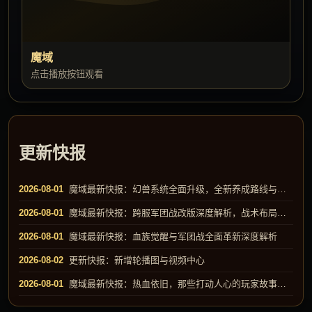
魔域
点击播放按钮观看
更新快报
2026-08-01
魔域最新快报：跨服军团战改版深度解析，战术布局制胜关键
2026-08-01
魔域最新快报：血族觉醒与军团战全面革新深度解析
2026-08-02
更新快报：新增轮播图与视频中心
2026-08-01
魔域最新快报：热血依旧，那些打动人心的玩家故事与社交情怀
2026-08-01
魔域最新快报：玩家社群与交易市场生态观察
2026-08-01
魔域最新快报：职业技能全面改版，三大职业格局重洗牌