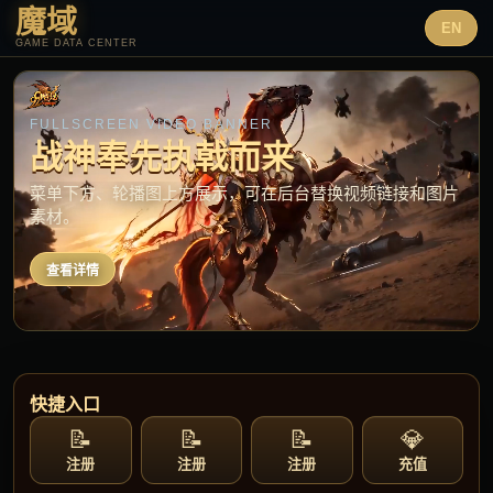
魔域
EN
GAME DATA CENTER
FULLSCREEN VIDEO BANNER
战神奉先执戟而来
菜单下方、轮播图上方展示，可在后台替换视频链接和图片
素材。
查看详情
快捷入口
📝
📝
📝
💎
注册
注册
注册
充值