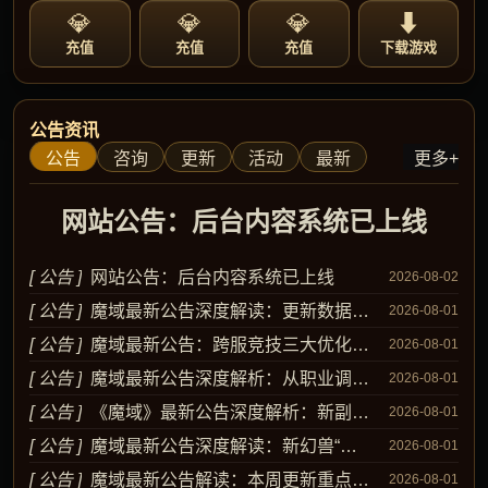
💎
💎
💎
⬇
充值
充值
充值
下载游戏
公告资讯
公告
咨询
更新
活动
最新
更多+
网站公告：后台内容系统已上线
[ 公告 ]
网站公告：后台内容系统已上线
2026-08-02
[ 公告 ]
魔域最新公告深度解读：更新数据背后的玩家生态与...
2026-08-01
[ 公告 ]
魔域最新公告：跨服竞技三大优化与职业平衡调整详...
2026-08-01
[ 公告 ]
魔域最新公告深度解析：从职业调整到新副本，玩家...
2026-08-01
[ 公告 ]
《魔域》最新公告深度解析：新副本“深渊魔域”上线...
2026-08-01
[ 公告 ]
魔域最新公告深度解读：新幻兽“炽天使”上线，技能...
2026-08-01
[ 公告 ]
魔域最新公告解读：本周更新重点与玩家行动指南
2026-08-01