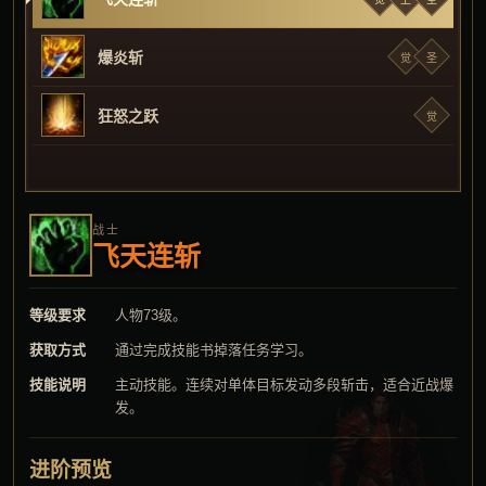
爆炎斩
觉
圣
狂怒之跃
觉
战士
飞天连斩
等级要求
人物73级。
获取方式
通过完成技能书掉落任务学习。
技能说明
主动技能。连续对单体目标发动多段斩击，适合近战爆
发。
进阶预览