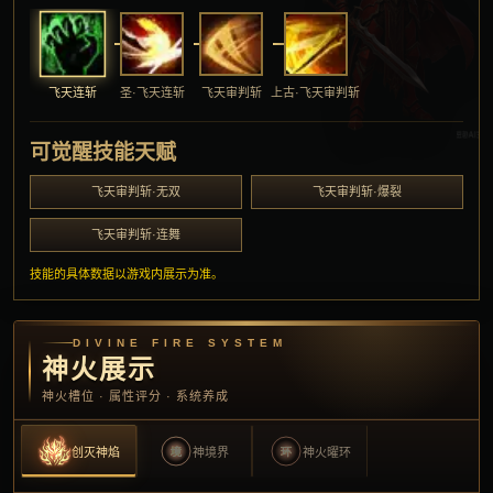
飞天连斩
圣·飞天连斩
飞天审判斩
上古·飞天审判斩
可觉醒技能天赋
飞天审判斩·无双
飞天审判斩·爆裂
飞天审判斩·连舞
技能的具体数据以游戏内展示为准。
DIVINE FIRE SYSTEM
神火展示
神火槽位 · 属性评分 · 系统养成
创灭神焰
神境界
神火曜环