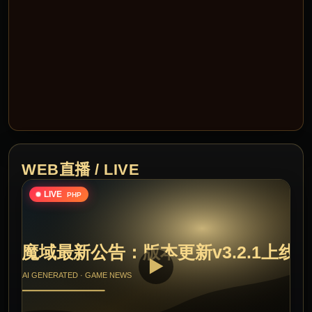
WEB直播 / LIVE
LIVE
▶